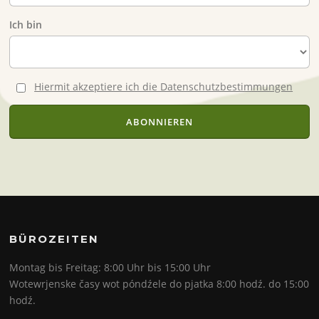
Ich bin
Hiermit akzeptiere ich die Datenschutzbestimmungen
BÜROZEITEN
Montag bis Freitag: 8:00 Uhr bis 15:00 Uhr
Wotewrjenske časy wot póndźele do pjatka 8:00 hodź. do 15:00
hodź.