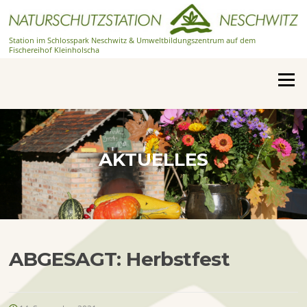
Zum
Inhalt
springen
Station im Schlosspark Neschwitz & Umweltbildungszentrum auf dem
Fischereihof Kleinholscha
Menü
AKTUELLES
ABGESAGT: Herbstfest